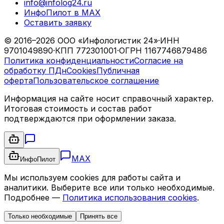
info@infolog24.ru
ИнфоПилот в MAX
Оставить заявку
©
2016
–
2026
ООО «Инфологистик 24»
·
ИНН
9701049890
·
КПП
772301001
·
ОГРН
1167746879486
Политика конфиденциальности
Согласие на
обработку ПДн
Cookies
Публичная
оферта
Пользовательское соглашение
Информация на сайте носит справочный характер.
Итоговая стоимость и состав работ
подтверждаются при оформлении заказа.
MAX
ИнфоПилот
Мы используем cookies для работы сайта и
аналитики. Выберите все или только необходимые.
Подробнее —
Политика использования cookies
.
Только необходимые
Принять все